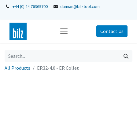
+44 (0) 24 76369700
damian@bilztool.com
Contact Us
All Products
ER32-4.0 - ER Collet